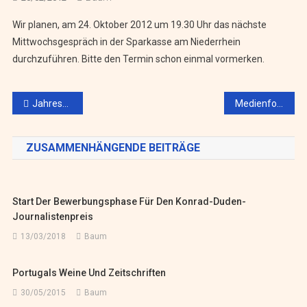
Wir planen, am 24. Oktober 2012 um 19.30 Uhr das nächste
Mittwochsgespräch in der Sparkasse am Niederrhein
durchzuführen. Bitte den Termin schon einmal vormerken.
Beitragsnavigation
Jahreshauptversammlung
Medienforum 2012: PR frisst den Journalismus
ZUSAMMENHÄNGENDE BEITRÄGE
Start Der Bewerbungsphase Für Den Konrad-Duden-
Journalistenpreis
13/03/2018
Baum
Portugals Weine Und Zeitschriften
30/05/2015
Baum