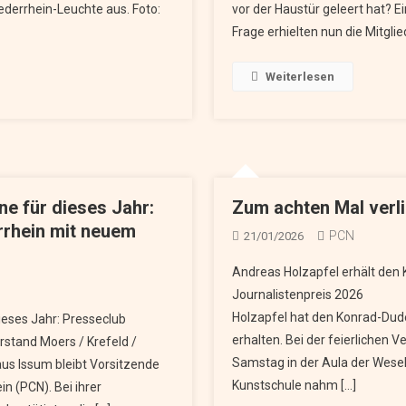
ederrhein-Leuchte aus. Foto:
vor der Haustür geleert hat? E
Frage erhielten nun die Mitgli
Weiterlesen
e für dieses Jahr:
Zum achten Mal verl
rrhein mit neuem
PCN
21/01/2026
Andreas Holzapfel erhält den
Journalistenpreis 20
Holzapfel hat den Konrad-Dud
ieses Jahr: Presseclub
erhalten. Bei der feierlichen
stand Moers / Krefeld /
Samstag in der Aula der Wesel
aus Issum bleibt Vorsitzende
Kunstschule nahm […]
n (PCN). Bei ihrer