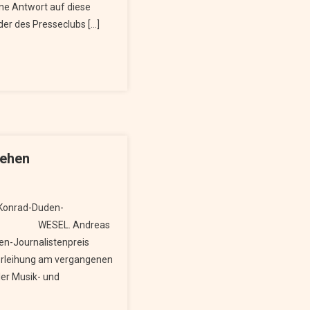
ine Antwort auf diese
eder des Presseclubs […]
iehen
 Konrad-Duden-
26 WESEL. Andreas
en-Journalistenpreis
 Verleihung am vergangenen
er Musik- und