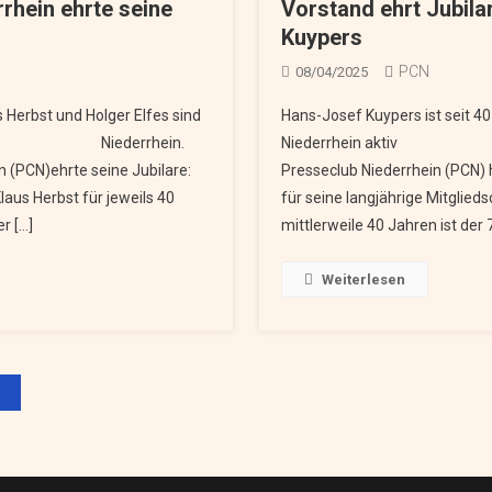
rhein ehrte seine
Vorstand ehrt Jubil
Kuypers
PCN
08/04/2025
 Herbst und Holger Elfes sind
Hans-Josef Kuypers ist seit 4
 dabei Niederrhein.
Niederrhein aktiv Nied
n (PCN)ehrte seine Jubilare:
Presseclub Niederrhein (PCN)
aus Herbst für jeweils 40
für seine langjährige Mitglieds
r […]
mittlerweile 40 Jahren ist der 
Weiterlesen
gation