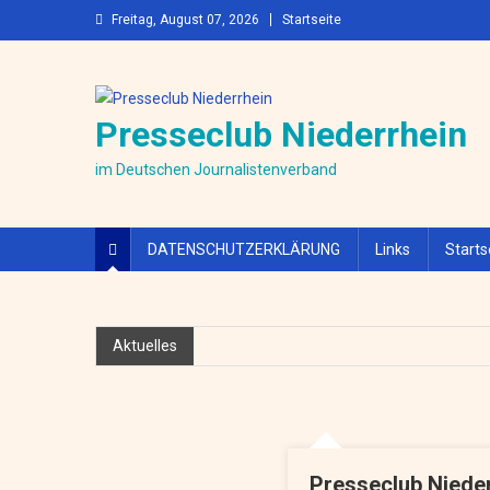
Skip to content
Freitag, August 07, 2026
Startseite
Presseclub Niederrhein
im Deutschen Journalistenverband
DATENSCHUTZERKLÄRUNG
Links
Starts
Aktuelles
Niederrhein
Presseclub Niederrh
Niederrhein
Niederrhein-Leucht
Niederrhein
Presseclub Niederr
Niederrhein
Umfangreiche Pläne
Veranstaltung
Zum achten Mal 
Presseclub Nieder