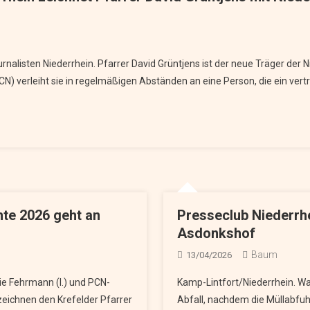
nalisten Niederrhein. Pfarrer David Grüntjens ist der neue Träger der 
N) verleiht sie in regelmäßigen Abständen an eine Person, die ein vertr
te 2026 geht an
Presseclub Niederrh
Asdonkshof
Baum
13/04/2026
ie Fehrmann (l.) und PCN-
Kamp-Lintfort/Niederrhein. Was
zeichnen den Krefelder Pfarrer
Abfall, nachdem die Müllabfuh