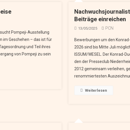
reise
Nachwuchsjournalis
Beiträge einreichen
PCN
13/05/2025
esucht Pompeji-Ausstellung
in im Geschehen – das ist für
Bewerbungen um den Konrad-
 Tagesordnung und Teil ihres
2026 sind bis Mitte 
tergang von Pompeji zu sein
ISSUM/WESEL. Der Konrad-Dud
den der Presseclub Niederrhein
2012 gemeinsam verleihen, ge
renommiertesten Auszeichnu
Weiterlesen