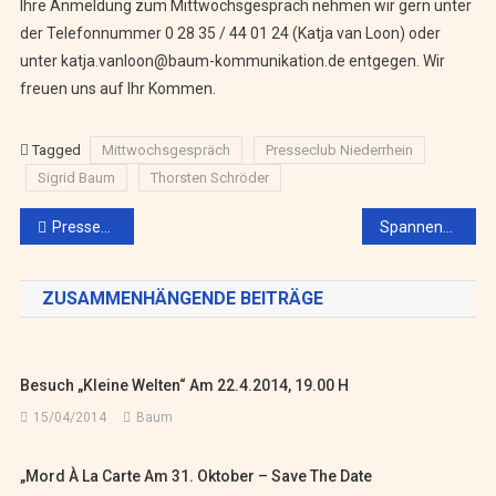
Ihre Anmeldung zum Mittwochsgespräch nehmen wir gern unter
der Telefonnummer 0 28 35 / 44 01 24 (Katja van Loon) oder
unter katja.vanloon@baum-kommunikation.de entgegen. Wir
freuen uns auf Ihr Kommen.
Tagged
Mittwochsgespräch
Presseclub Niederrhein
Sigrid Baum
Thorsten Schröder
Beitragsnavigation
Presseclub Niederrhein mit neuem Vorstand
Spannender Abend um Arabica, Robusta und Co. im Café Lavazza
ZUSAMMENHÄNGENDE BEITRÄGE
Besuch „Kleine Welten“ Am 22.4.2014, 19.00 H
15/04/2014
Baum
„Mord À La Carte Am 31. Oktober – Save The Date