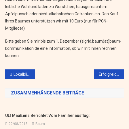
leibliche Wohl und laden zu Würstchen, hausgemachtem
Apfelpunsch oder nicht-alkoholischen Getränken ein. Den Kauf
Ihres Baumes unterstützen wir mit 10 Euro (nur für PCN-
Mitglieder).
Bitte geben Sie mir bis zum 1. Dezember (sigrid.baum(at)baum-
kommunikation.de eine Information, ob wir mit Ihnen rechnen
können.
Beitragsnavigation
Lokalblicke aus NRW
Erfolgreiches Weihnachtsbaumschlagen
ZUSAMMENHÄNGENDE BEITRÄGE
ULf Maaßens Berichtet Vom Familienausflug:
22/08/2015
Baum