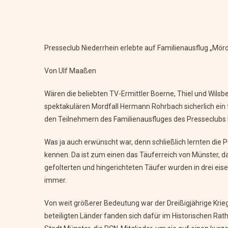
Presseclub Niederrhein erlebte auf Familienausflug „Mör
Von Ulf Maaßen
Wären die beliebten TV-Ermittler Boerne, Thiel und Wil
spektakulären Mordfall Hermann Rohrbach sicherlich ein fo
den Teilnehmern des Familienausfluges des Presseclubs N
Was ja auch erwünscht war, denn schließlich lernten die
kennen. Da ist zum einen das Täuferreich von Münster, da
gefolterten und hingerichteten Täufer wurden in drei eis
immer.
Von weit größerer Bedeutung war der Dreißigjährige Krieg
beteiligten Länder fanden sich dafür im Historischen Rat