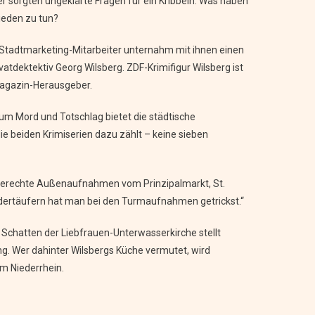
der sorgten ungeklärte Fragen für ein Kribbeln: Was haben
ieden zu tun?
Stadtmarketing-Mitarbeiter unternahm mit ihnen einen
tdektektiv Georg Wilsberg. ZDF-Krimifigur Wilsberg ist
magazin-Herausgeber.
um Mord und Totschlag bietet die städtische
ie beiden Krimiserien dazu zählt – keine sieben
sehgerechte Außenaufnahmen vom Prinzipalmarkt, St.
Wiedertäufern hat man bei den Turmaufnahmen getrickst.“
Im Schatten der Liebfrauen-Unterwasserkirche stellt
g. Wer dahinter Wilsbergs Küche vermutet, wird
m Niederrhein.