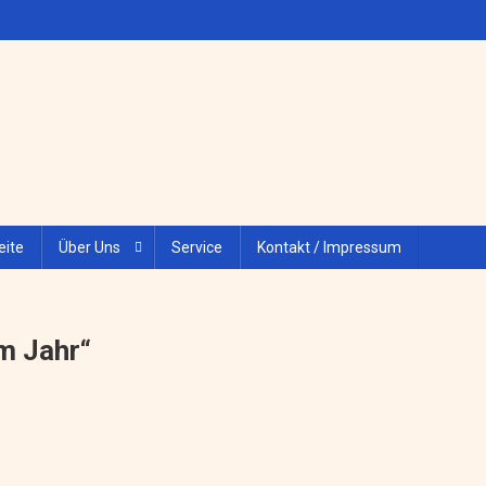
eite
Über Uns
Service
Kontakt / Impressum
m Jahr“