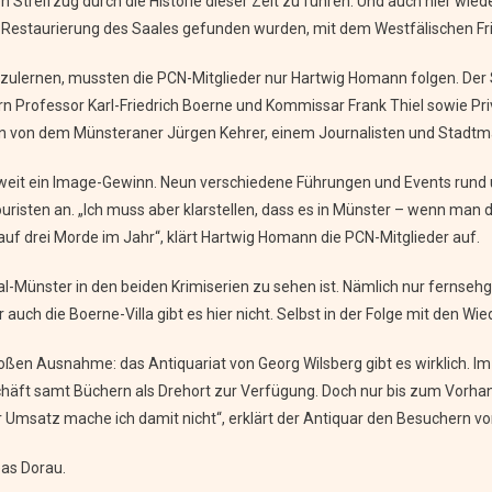
n Streifzug durch die Historie dieser Zeit zu führen. Und auch hier wie
 Restaurierung des Saales gefunden wurden, mit dem Westfälischen Fr
ulernen, mussten die PCN-Mitglieder nur Hartwig Homann folgen. Der 
 Professor Karl-Friedrich Boerne und Kommissar Frank Thiel sowie Priva
ben von dem Münsteraner Jürgen Kehrer, einem Journalisten und Stadt
sweit ein Image-Gewinn. Neun verschiedene Führungen und Events rund 
uristen an. „Ich muss aber klarstellen, dass es in Münster – wenn man d
r auf drei Morde im Jahr“, klärt Hartwig Homann die PCN-Mitglieder auf.
nal-Münster in den beiden Krimiserien zu sehen ist. Nämlich nur fern
uch die Boerne-Villa gibt es hier nicht. Selbst in der Folge mit den 
 großen Ausnahme: das Antiquariat von Georg Wilsberg gibt es wirklich. 
chäft samt Büchern als Drehort zur Verfügung. Doch nur bis zum Vorhan
 Umsatz mache ich damit nicht“, erklärt der Antiquar den Besuchern vo
as Dorau.