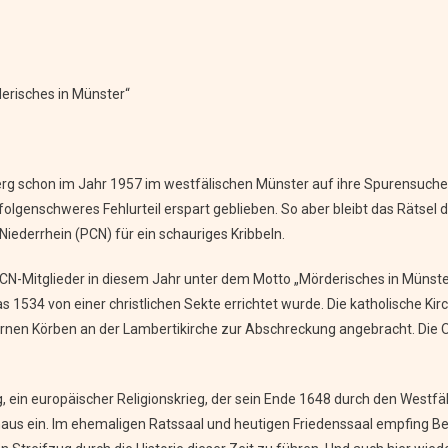
derisches in Münster“
sberg schon im Jahr 1957 im westfälischen Münster auf ihre Spurensuch
lgenschweres Fehlurteil erspart geblieben. So aber bleibt das Rätsel d
iederrhein (PCN) für ein schauriges Kribbeln.
 PCN-Mitglieder in diesem Jahr unter dem Motto „Mörderisches in Münste
s 1534 von einer christlichen Sekte errichtet wurde. Die katholische K
ernen Körben an der Lambertikirche zur Abschreckung angebracht. Die O
, ein europäischer Religionskrieg, der sein Ende 1648 durch den Westfä
haus ein. Im ehemaligen Ratssaal und heutigen Friedenssaal empfing Be