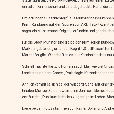
Stadt Münster, die PCN-Mitglieder, um sie auf einen kurze
ein edler Damenschuh und eine abgehackte Hand, die bei
Um erfundene Geschichte(n) aus Münster besser kennenz
Krimi-Rundgang auf den Spuren von ARD-Tatort-Ermittlern
sogar ein Münsteraner Original, erfunden und geschrie
Für die Stadt Münster sind die beiden Krimiserien bunde
Marketingabteilung unter den Begriff „StattReisen“ für To
Mordopfer gibt. Wir schaffen es laut Kriminalstatistik nu
Schnell machte Hartwig Homann auch klar, wie viel Origi
Lamberti und dem Aasee. „Pathologie, Kommissariat oder a
Ähnlich verhält es sich bei der Wilsberg-Serie. Mit einer
Inhaber Michael Solder zweimal im Jahr sein kleines Ges
enttäuscht. „Publikum habe ich zu genüge im Laden. Aber
Diese beiden Fotos stammen von Rainer Döller und Andre