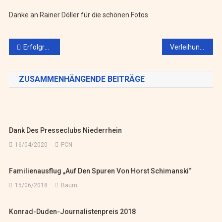
Danke an Rainer Döller für die schönen Fotos
Beitragsnavigation
Erfolgreiche Premiere des Krimi-Dinners des Presseclubs Niederrhein
Verleihung Konrad-Duden-Journalistenpreis 2020
ZUSAMMENHÄNGENDE BEITRÄGE
Dank Des Presseclubs Niederrhein
16/04/2020
PCN
Familienausflug „Auf Den Spuren Von Horst Schimanski“
15/06/2018
Baum
Konrad-Duden-Journalistenpreis 2018