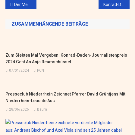
Beitragsnavigation
Der Metzger und sein Zoo
Konrad-Duden-Journalistenpreis 2024: Wechsel in der Jury
ZUSAMMENHÄNGENDE BEITRÄGE
Zum Siebten Mal Vergeben: Konrad-Duden-Journalistenpreis
2024 Geht An Anja Reumschüssel
07/01/2024
PCN
Presseclub Niederrhein Zeichnet Pfarrer David Grüntjens Mit
Niederrhein-Leuchte Aus
28/06/2026
Baum