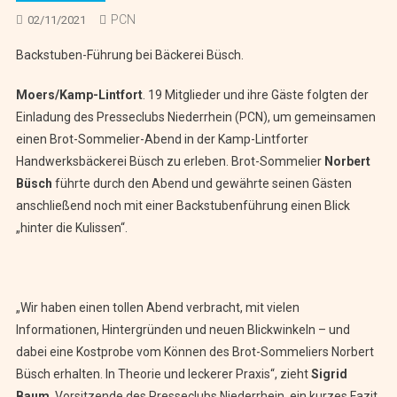
PCN
02/11/2021
Backstuben-Führung bei Bäckerei Büsch.
Moers/Kamp-Lintfort
. 19 Mitglieder und ihre Gäste folgten der
Einladung des Presseclubs Niederrhein (PCN), um gemeinsamen
einen Brot-Sommelier-Abend in der Kamp-Lintforter
Handwerksbäckerei Büsch zu erleben. Brot-Sommelier
Norbert
Büsch
führte durch den Abend und gewährte seinen Gästen
anschließend noch mit einer Backstubenführung einen Blick
„hinter die Kulissen“.
„Wir haben einen tollen Abend verbracht, mit vielen
Informationen, Hintergründen und neuen Blickwinkeln – und
dabei eine Kostprobe vom Können des Brot-Sommeliers Norbert
Büsch erhalten. In Theorie und leckerer Praxis“, zieht
Sigrid
Baum
, Vorsitzende des Presseclubs Niederrhein, ein kurzes Fazit.