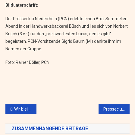
Bildunterschrift:
Der Presseclub Niederrhein (PCN) erlebte einen Brot-Sommelier-
Abend in der Handwerksbäckerei Büsch und lies sich von Norbert
Büsch (3.v.r.) für den „preiswertesten Luxus, den es gibt“
begeistern. PCN-Vorsitzende Sigrid Baum (M.) dankte ihm im
Namen der Gruppe.
Foto: Rainer Döller, PCN
Beitragsnavigation
Wir bleiben in Kontakt – auch in diesen ungewöhnlichen Zeiten
Presseclub Niederrhein begrüßt Niederrheinische Journalistenvereinigung, Krefeld
ZUSAMMENHÄNGENDE BEITRÄGE