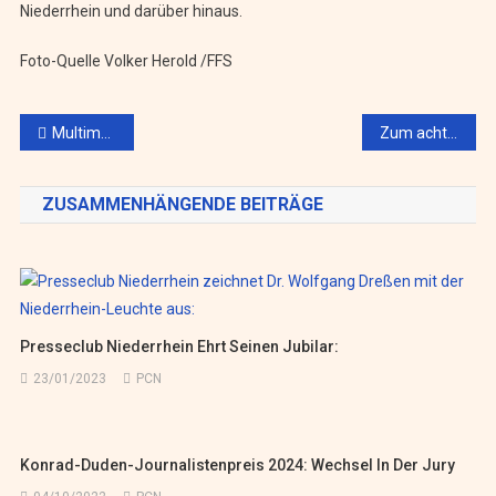
Niederrhein und darüber hinaus.
Foto-Quelle Volker Herold /FFS
Beitragsnavigation
Multimediale Zeitreise
Zum achten Mal verliehen
ZUSAMMENHÄNGENDE BEITRÄGE
Presseclub Niederrhein Ehrt Seinen Jubilar:
23/01/2023
PCN
Konrad-Duden-Journalistenpreis 2024: Wechsel In Der Jury